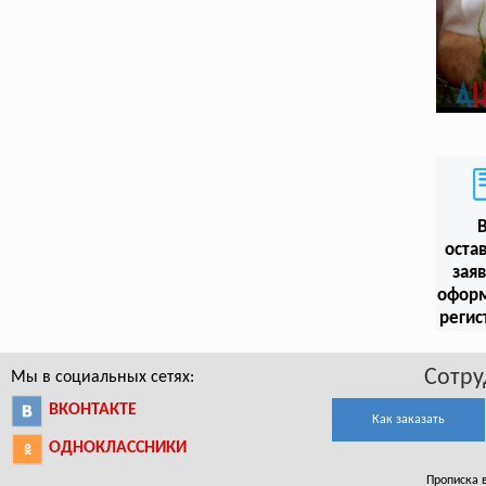
оста
заяв
офор
регис
Сотру
Мы в социальных сетях:
ВКОНТАКТЕ
Как заказать
ОДНОКЛАССНИКИ
Прописка в