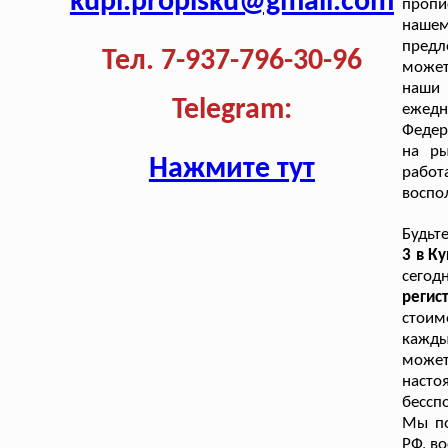
kupi.propisku@gmail.com
пропи
нашем
предл
Тел. 7-937-796-30-96
может
наши 
Telegram:
ежедн
Федер
на ры
Нажмите тут
работ
воспо
Будьт
3 в К
сегод
реги
стоим
кажды
может
насто
бессп
Мы по
РФ, в