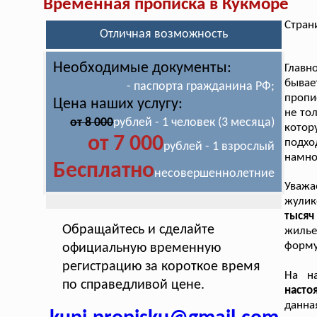
Временная прописка в Кукморе
Стран
Отличная возможность
Необходимые документы:
Главн
бывае
- паспорта гражданина РФ;
пропи
Цена наших услугу:
не то
от 8 000
рублей - 1 человек (3 месяца)
кото
от 7 000
подхо
рублей - 1 взрослый
намно
Бесплатно
несовершеннолетние
Уважа
жулик
тысяч 
Обращайтесь и сделайте
жилье
форму
официальную временную
регистрацию за короткое время
На н
по справедливой цене.
наст
данна