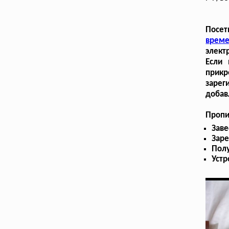
Посет
време
элект
Если
прик
зарег
добав
Пропи
Заве
Заре
Полу
Устр